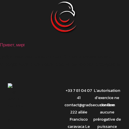
VOUS ÊTES AU BON ENDROIT !
IMAVOV Sécurité est devenu GRAD Sécurité.
Привет, мир!
Добро пожаловать в WordPress. Это ваша первая запись.
Отредактируйте или удалите ее, затем начинайте создавать!
+33 7 81 04 07
L’autorisation
41
d’exercice ne
contact@gradsecurite.com
confère
222 allée
aucune
Francisco
prérogative de
caravaca Le
puissance