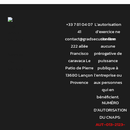
+33 7 81 04 07
L’autorisation
41
d’exercice ne
contact@gradsecurite.com
confère
222 allée
aucune
Francisco
prérogative de
caravaca Le
puissance
Patio de Pierre
publique à
13680 Lançon
l’entreprise ou
Provence
aux personnes
qui en
bénéficient.
NUMÉRO
D’AUTORISATION
DU CNAPS:
AUT-013-2123-